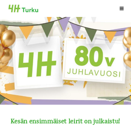
Siirry
Haku
Turun 4H-yhdistys
sivun
sisältöön
Kesän ensimmäiset leirit on julkaistu!