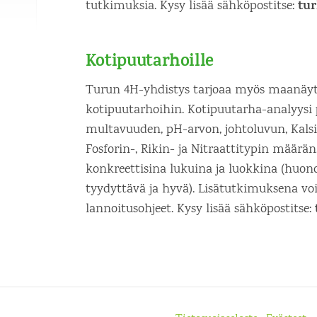
tu
tutkimuksia. Kysy lisää sähköpostitse:
Kotipuutarhoille
Turun 4H-yhdistys tarjoaa myös maanäyt
kotipuutarhoihin. Kotipuutarha-analyysi 
multavuuden, pH-arvon, johtoluvun, Kals
Fosforin-, Rikin- ja Nitraattitypin määrä
konkreettisina lukuina ja luokkina (huono
tyydyttävä ja hyvä). Lisätutkimuksena voi
lannoitusohjeet. Kysy lisää sähköpostitse: