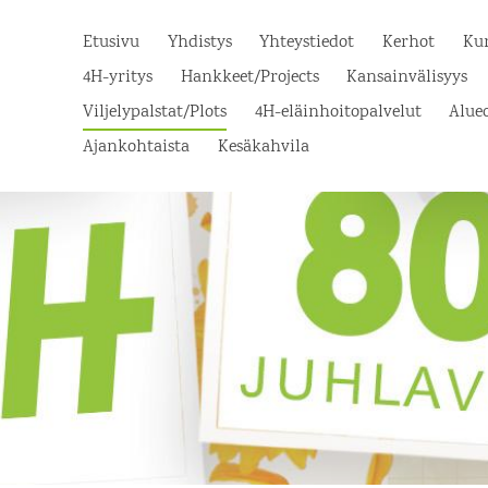
Etusivu
Yhdistys
Yhteystiedot
Kerhot
Kur
4H-yritys
Hankkeet/Projects
Kansainvälisyys
Viljelypalstat/Plots
4H-eläinhoitopalvelut
Alue
Ajankohtaista
Kesäkahvila