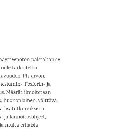
anäytteenoton palstaltanne
oille tarkoitettu
tavuuden, Ph-arvon,
esiumin-, Fosforin- ja
tus. Määrät ilmoitetaan
, huononlainen, välttävä,
ata lisätutkimuksena
- ja lannoitusohjeet,
 muita erilaisia