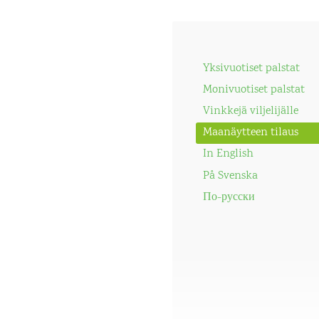
Yksivuotiset palstat
Monivuotiset palstat
Vinkkejä viljelijälle
Maanäytteen tilaus
In English
På Svenska
По-русски