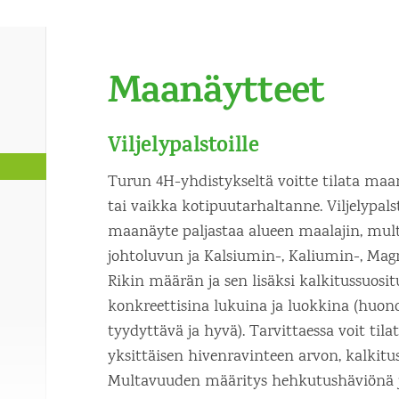
Maanäytteet
Viljelypalstoille
Turun 4H-yhdistykseltä voitte tilata ma
tai vaikka kotipuutarhaltanne. Viljelypalst
maanäyte paljastaa alueen maalajin, mul
johtoluvun ja Kalsiumin-, Kaliumin-, Magn
Rikin määrän ja sen lisäksi kalkitussuosi
konkreettisina lukuina ja luokkina (huono
tyydyttävä ja hyvä). Tarvittaessa voit til
yksittäisen hivenravinteen arvon, kalkitus
Multavuuden määritys hehkutushäviönä ja