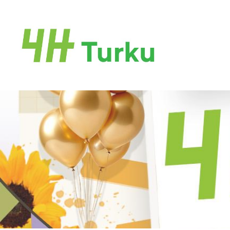
Siirry
sivun
sisältöön
Turun 4H-yhdistys