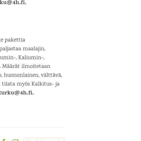
rku@4h.fi.
e pakettia
paljastaa maalajin,
iumin-, Kaliumin-,
n. Määrät ilmoitetaan
, huononlainen, välttävä,
 tilata myös Kalkitus- ja
turku@4h.fi.