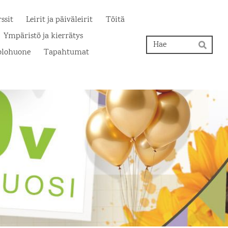
ssit
Leirit ja päiväleirit
Töitä
Ympäristö ja kierrätys
Hak
olohuone
Tapahtumat
Hae