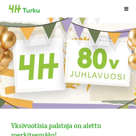
Siirry
Haku
Turun 4H-yhdistys
sivun
sisältöön
Yksivuotisia palstoja on alettu