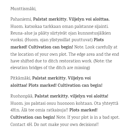
Munttismäki,
Pahaniemi,
Palstat merkitty. Viljelyn voi aloittaa.
Huom. katsokaa tarkkaan oman palstanne sijainti.
Reuna-alue ja pääty siirtyivät ojan kunnostusjälkien
vuoksi. (Huom. ojan ylistyssillat puuttuvat)
Plots
marked! Cultivation can begin!
Note. Look carefully at
the location of your own plot. The edge area and the end
have shifted due to ditch restoration work. (Note: the
elevation bridges of the ditch are missing)
Pitkämäki,
Palstat merkitty. Viljelyn voi
aloittaa! Plots marked! Cultivation can begin!
Ruohonpää,
Palstat merkitty. viljelyn voi aloitta!
Huom. jos palstasi osuu huonoon kohtaan. Ota yhteyttä
4H:n. Älä tee omia ratkaisuja!!
Plots marked!
Cultivation can begin!
Note. If your plot is in a bad spot.
Contact 4H. Do not make your own decisions!!