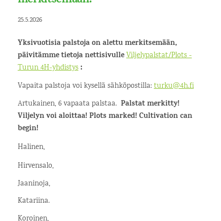
merkitsemään!
25.5.2026
Yksivuotisia palstoja on alettu merkitsemään,
päivitämme tietoja nettisivulle
Viljelypalstat/Plots -
Turun 4H-yhdistys
:
Vapaita palstoja voi kysellä sähköpostilla:
turku@4h.fi
Artukainen, 6 vapaata palstaa.
Palstat merkitty!
Viljelyn voi aloittaa! Plots marked! Cultivation can
begin!
Halinen,
Hirvensalo,
Jaaninoja,
Katariina.
Koroinen,